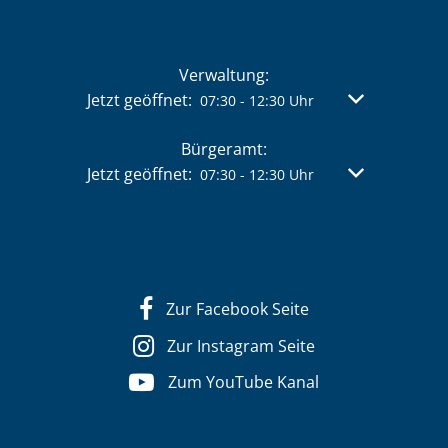
Verwaltung:
Klicken, um weitere Öffnungs- oder Schließzeit
Jetzt geöffnet:
Von 07:30 bis 
07:30
-
12:30
Uhr
Bürgeramt:
Klicken, um weitere Öffnungs- oder Schließzeit
Jetzt geöffnet:
Von 07:30 bis 
07:30
-
12:30
Uhr
Zur Facebook Seite
Zur Instagram Seite
Zum YouTube Kanal