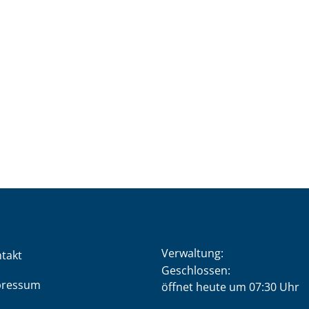
Verwaltung:
takt
Klicken, um weitere Öffnung
Geschlossen:
pressum
öffnet heute um 07:30 Uhr