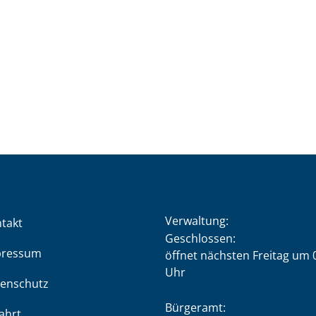
Verwaltung:
takt
Klicken, um weitere Öffnung
Geschlossen:
pressum
öffnet nächsten Freitag um 
Uhr
enschutz
Bürgeramt:
ahrt