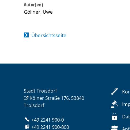
Göllner, Uwe
Übersichtsseite
Stadt Troisdorf
Kon
Kölner Straße 176, 53840
Im
Troisdorf
Dat
+49 2241 900-0
+49 2241 900-800
Anf