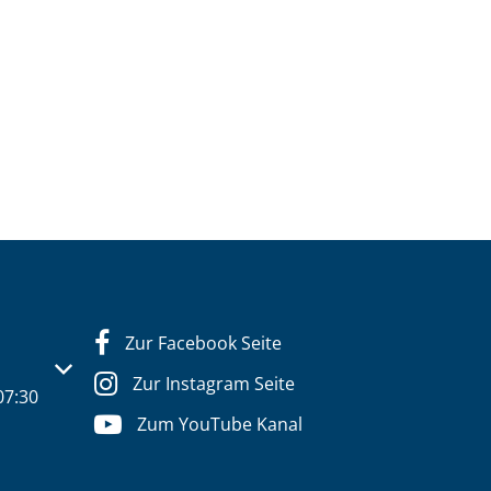
Zur Facebook Seite
s- oder Schließzeiten auszublenden
Zur Instagram Seite
07:30
Zum YouTube Kanal