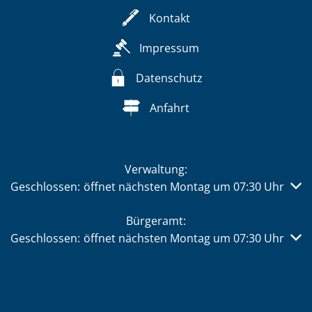
Kontakt
Impressum
Datenschutz
Anfahrt
Verwaltung:
Klicken, um weitere Öffnungs- oder Schließzeiten auszub
Geschlossen:
öffnet nächsten Montag um 07:30 Uhr
Bürgeramt:
Klicken, um weitere Öffnungs- oder Schließzeiten auszub
Geschlossen:
öffnet nächsten Montag um 07:30 Uhr