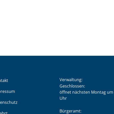
Verwaltung:
takt
Klicken, um weitere Öffnung
Geschlossen:
pressum
öffnet nächsten Montag um 
Uhr
enschutz
Bürgeramt:
ahrt