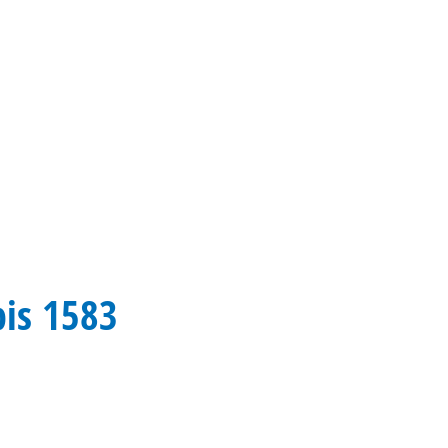
Gebärdensprache
Barrierefre
bis 1583