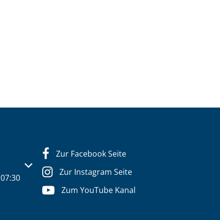
Zur Facebook Seite
s- oder Schließzeiten auszublenden
Zur Instagram Seite
07:30
Zum YouTube Kanal