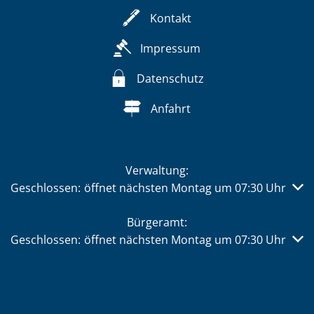
Kontakt
Impressum
Datenschutz
Anfahrt
Verwaltung:
Klicken, um weitere Öffnungs- oder Schließzeiten auszub
Geschlossen:
öffnet nächsten Montag um 07:30 Uhr
Bürgeramt:
Klicken, um weitere Öffnungs- oder Schließzeiten auszub
Geschlossen:
öffnet nächsten Montag um 07:30 Uhr