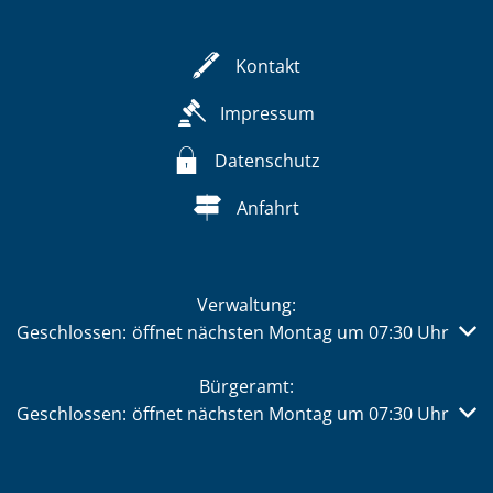
Kontakt
Impressum
Datenschutz
Anfahrt
Verwaltung:
Klicken, um weitere Öffnungs- oder Schließzeiten auszub
Geschlossen:
öffnet nächsten Montag um 07:30 Uhr
Bürgeramt:
Klicken, um weitere Öffnungs- oder Schließzeiten auszub
Geschlossen:
öffnet nächsten Montag um 07:30 Uhr