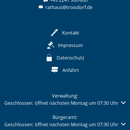
+49 2241 900-800
rathaus@troisdorf.de
Kontakt
Impressum
Datenschutz
Anfahrt
Verwaltung:
Klicken, um weitere Öffnungs- oder Schließzeiten auszub
Geschlossen:
öffnet nächsten Montag um 07:30 Uhr
Bürgeramt:
Klicken, um weitere Öffnungs- oder Schließzeiten auszub
Geschlossen:
öffnet nächsten Montag um 07:30 Uhr