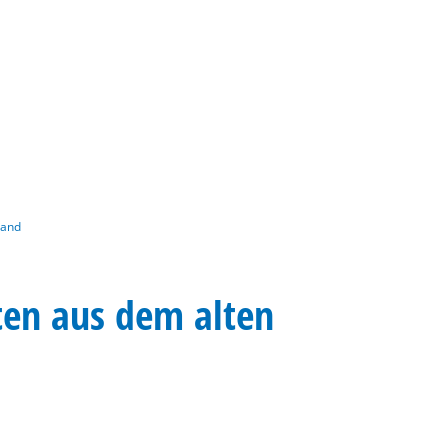
Gebärdensprache
Barrierefre
land
ten aus dem alten