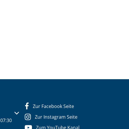
Zur Facebook Seite
s- oder Schließzeiten auszublenden
Zur Instagram Seite
07:30
Zum YouTube Kanal