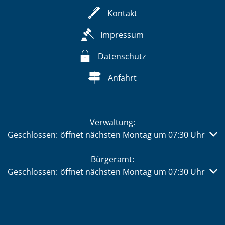
Kontakt
Impressum
Datenschutz
Anfahrt
Verwaltung:
Klicken, um weitere Öffnungs- oder Schließzeiten auszub
Geschlossen:
öffnet nächsten Montag um 07:30 Uhr
Bürgeramt:
Klicken, um weitere Öffnungs- oder Schließzeiten auszub
Geschlossen:
öffnet nächsten Montag um 07:30 Uhr