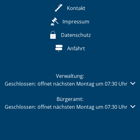
Kontakt
Impressum
Datenschutz
Anfahrt
Verwaltung:
Klicken, um weitere Öffnungs- oder Schließzeiten auszub
Geschlossen:
öffnet nächsten Montag um 07:30 Uhr
Bürgeramt:
Klicken, um weitere Öffnungs- oder Schließzeiten auszub
Geschlossen:
öffnet nächsten Montag um 07:30 Uhr