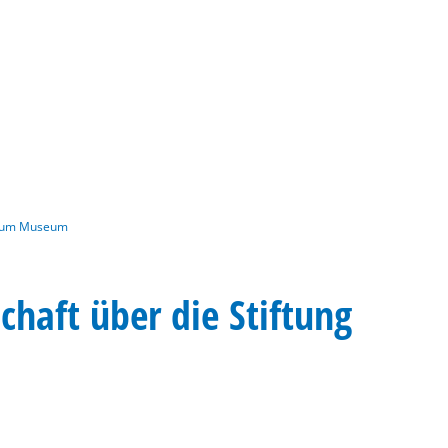
Gebärdensprache
Barrierefre
g zum Museum
haft über die Stiftung