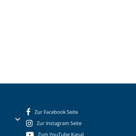
Zur Facebook Seite
s- oder Schließzeiten auszublenden
Zur Instagram Seite
Zum YouTube Kanal