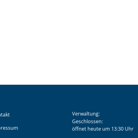
Verwaltung:
takt
Klicken, um weitere Öffnung
Geschlossen:
pressum
öffnet heute um 13:30 Uhr