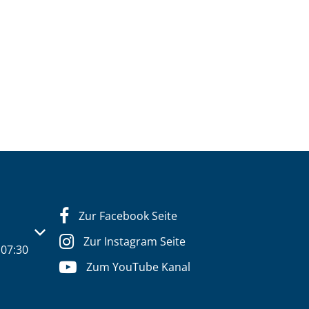
Zur Facebook Seite
s- oder Schließzeiten auszublenden
Zur Instagram Seite
07:30
Zum YouTube Kanal