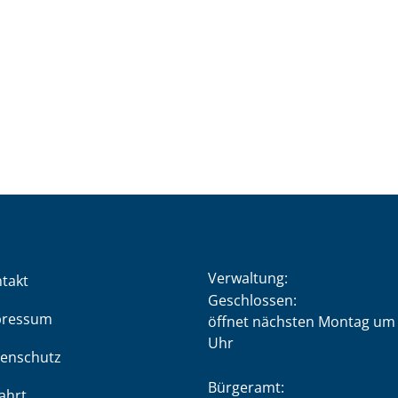
Verwaltung:
takt
Klicken, um weitere Öffnung
Geschlossen:
pressum
öffnet nächsten Montag um 
Uhr
enschutz
Bürgeramt:
ahrt