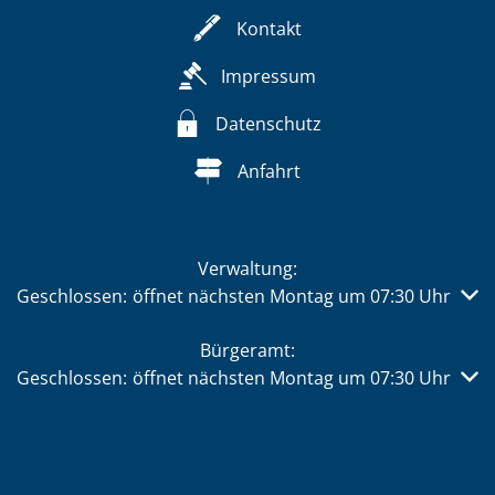
Kontakt
Impressum
Datenschutz
Anfahrt
Verwaltung:
Klicken, um weitere Öffnungs- oder Schließzeiten auszub
Geschlossen:
öffnet nächsten Montag um 07:30 Uhr
Bürgeramt:
Klicken, um weitere Öffnungs- oder Schließzeiten auszub
Geschlossen:
öffnet nächsten Montag um 07:30 Uhr