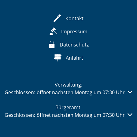
Kontakt
Impressum
Datenschutz
Anfahrt
Verwaltung:
Klicken, um weitere Öffnungs- oder Schließzeiten auszub
Geschlossen:
öffnet nächsten Montag um 07:30 Uhr
Bürgeramt:
Klicken, um weitere Öffnungs- oder Schließzeiten auszub
Geschlossen:
öffnet nächsten Montag um 07:30 Uhr