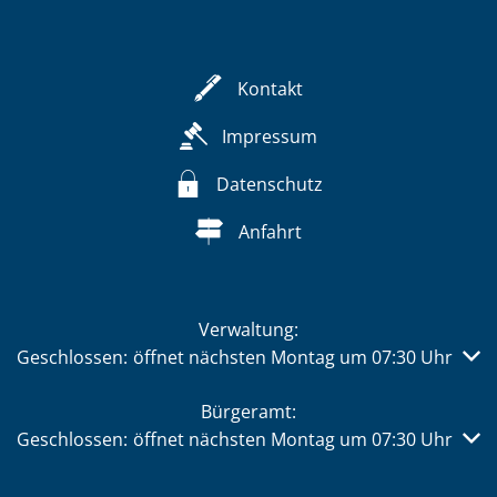
Kontakt
Impressum
Datenschutz
Anfahrt
Verwaltung:
Klicken, um weitere Öffnungs- oder Schließzeiten auszub
Geschlossen:
öffnet nächsten Montag um 07:30 Uhr
Bürgeramt:
Klicken, um weitere Öffnungs- oder Schließzeiten auszub
Geschlossen:
öffnet nächsten Montag um 07:30 Uhr