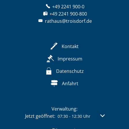
+49 2241 900-0
+49 2241 900-800
rathaus@troisdorf.de
Kontakt
Impressum
Datenschutz
Anfahrt
Verwaltung:
Klicken, um weitere Öffnungs- oder Schließzeit
Jetzt geöffnet:
Von 07:30 bis 
07:30
-
12:30
Uhr