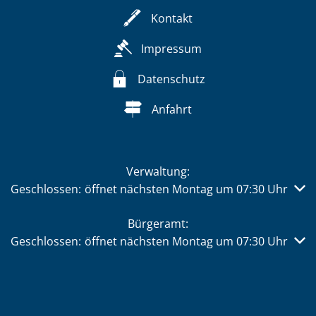
Kontakt
Impressum
Datenschutz
Anfahrt
Verwaltung:
Klicken, um weitere Öffnungs- oder Schließzeiten auszub
Geschlossen:
öffnet nächsten Montag um 07:30 Uhr
Bürgeramt:
Klicken, um weitere Öffnungs- oder Schließzeiten auszub
Geschlossen:
öffnet nächsten Montag um 07:30 Uhr