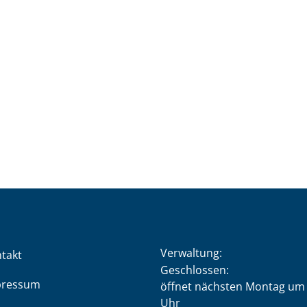
Verwaltung:
takt
Klicken, um weitere Öffnung
Geschlossen:
pressum
öffnet nächsten Montag um 
Uhr