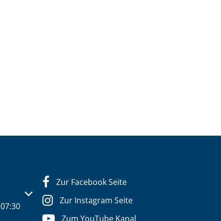
Zur Facebook Seite
s- oder Schließzeiten auszublenden
Zur Instagram Seite
07:30
Zum YouTube Kanal