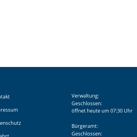
Verwaltung:
takt
Klicken, um weitere Öffnung
Geschlossen:
pressum
öffnet heute um 07:30 Uhr
enschutz
Bürgeramt:
Klicken, um weitere Öffnung
Geschlossen:
ahrt