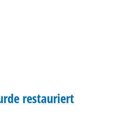
Gebärdensprache
Barrierefre
rde restauriert