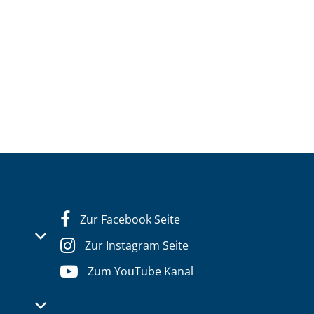
Zur Facebook Seite
s- oder Schließzeiten auszublenden
Zur Instagram Seite
Zum YouTube Kanal
s- oder Schließzeiten auszublenden