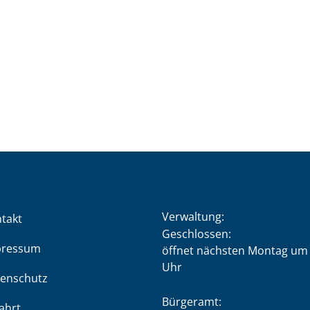
Verwaltung:
takt
Klicken, um weitere Öffnung
Geschlossen:
pressum
öffnet nächsten Montag um 
Uhr
enschutz
Bürgeramt:
ahrt