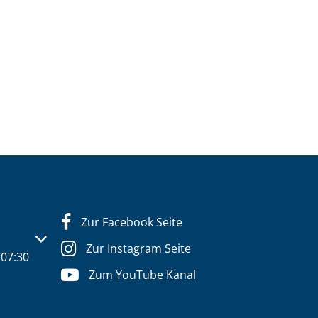
Zur Facebook Seite
s- oder Schließzeiten auszublenden
Zur Instagram Seite
07:30
Zum YouTube Kanal