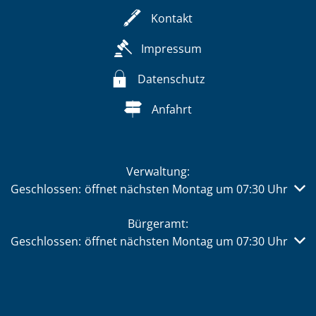
Kontakt
Impressum
Datenschutz
Anfahrt
Verwaltung:
Klicken, um weitere Öffnungs- oder Schließzeiten auszub
Geschlossen:
öffnet nächsten Montag um 07:30 Uhr
Bürgeramt:
Klicken, um weitere Öffnungs- oder Schließzeiten auszub
Geschlossen:
öffnet nächsten Montag um 07:30 Uhr