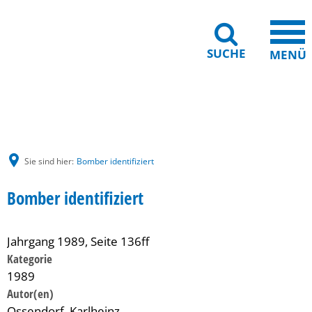
SUCHE
MENÜ
Gebärdensprache
Barrierefreiheit
Leichte Sprache
Sie sind hier:
Bomber identifiziert
Bomber identifiziert
Jahrgang 1989, Seite 136ff
Kategorie
1989
Ossendorf, Karlheinz