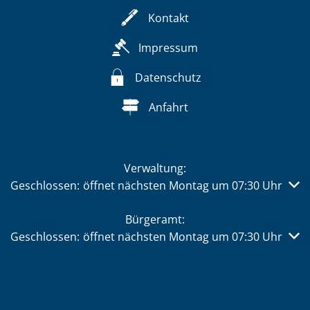
Kontakt
Impressum
Datenschutz
Anfahrt
Verwaltung:
Klicken, um weitere Öffnungs- oder Schließzeiten auszub
Geschlossen:
öffnet nächsten Montag um 07:30 Uhr
Bürgeramt:
Klicken, um weitere Öffnungs- oder Schließzeiten auszub
Geschlossen:
öffnet nächsten Montag um 07:30 Uhr