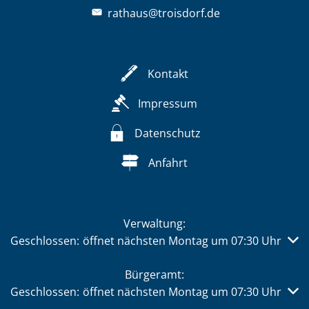
rathaus@troisdorf.de
Kontakt
Impressum
Datenschutz
Anfahrt
Verwaltung:
Klicken, um weitere Öffnungs- oder Schließzeiten auszub
Geschlossen:
öffnet nächsten Montag um 07:30 Uhr
Bürgeramt:
Klicken, um weitere Öffnungs- oder Schließzeiten auszub
Geschlossen:
öffnet nächsten Montag um 07:30 Uhr