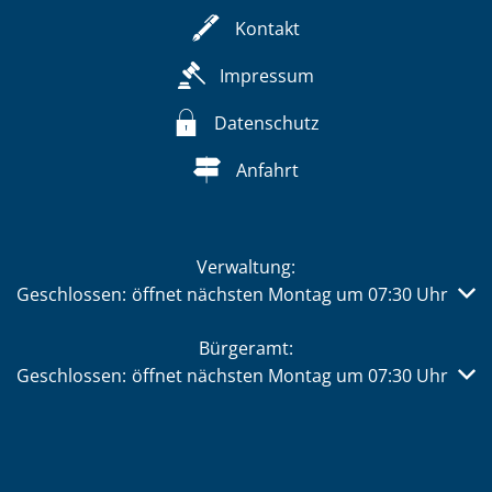
Kontakt
Impressum
Datenschutz
Anfahrt
Verwaltung:
Klicken, um weitere Öffnungs- oder Schließzeiten auszub
Geschlossen:
öffnet nächsten Montag um 07:30 Uhr
Bürgeramt:
Klicken, um weitere Öffnungs- oder Schließzeiten auszub
Geschlossen:
öffnet nächsten Montag um 07:30 Uhr