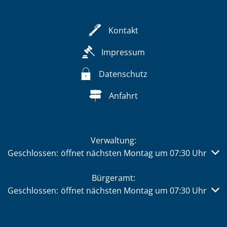
Kontakt
Impressum
Datenschutz
Anfahrt
Verwaltung:
Klicken, um weitere Öffnungs- oder Schließzeiten auszub
Geschlossen:
öffnet nächsten Montag um 07:30 Uhr
Bürgeramt:
Klicken, um weitere Öffnungs- oder Schließzeiten auszub
Geschlossen:
öffnet nächsten Montag um 07:30 Uhr