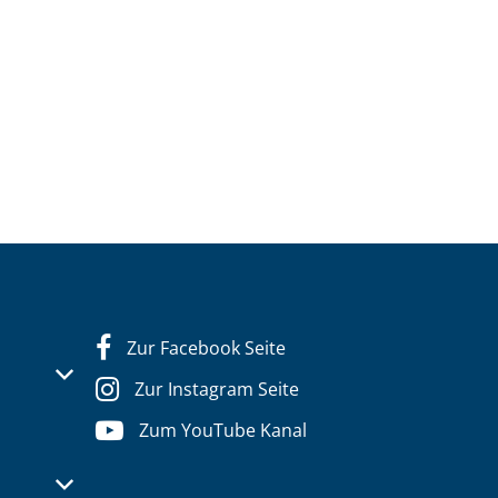
Zur Facebook Seite
s- oder Schließzeiten auszublenden
Zur Instagram Seite
Zum YouTube Kanal
s- oder Schließzeiten auszublenden