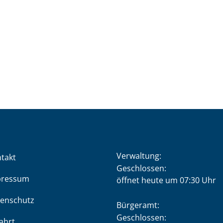
Verwaltung:
takt
Klicken, um weitere Öffnung
Geschlossen:
pressum
öffnet heute um 07:30 Uhr
enschutz
Bürgeramt:
Klicken, um weitere Öffnung
Geschlossen:
ahrt