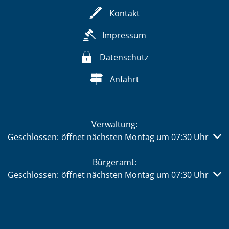
Kontakt
Impressum
Datenschutz
Anfahrt
Verwaltung:
Klicken, um weitere Öffnungs- oder Schließzeiten auszub
Geschlossen:
öffnet nächsten Montag um 07:30 Uhr
Bürgeramt:
Klicken, um weitere Öffnungs- oder Schließzeiten auszub
Geschlossen:
öffnet nächsten Montag um 07:30 Uhr