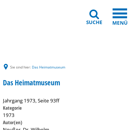
SUCHE
MENÜ
Gebärdensprache
Barrierefreiheit
Leichte Sprache
Sie sind hier:
Das Heimatmuseum
Das Heimatmuseum
Jahrgang 1973, Seite 93ff
Kategorie
1973
Neußer, Dr. Wilhelm