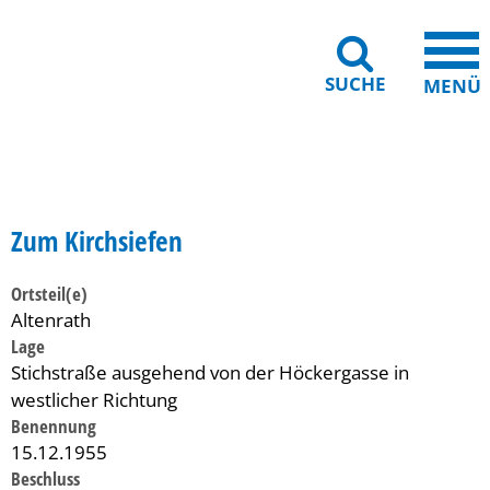
SUCHE
MENÜ
Gebärdensprache
Barrierefreiheit
Leichte Sprache
Zum Kirchsiefen
Ortsteil(e)
Altenrath
Lage
Stichstraße ausgehend von der Höckergasse in
westlicher Richtung
Benennung
15.12.1955
Beschluss