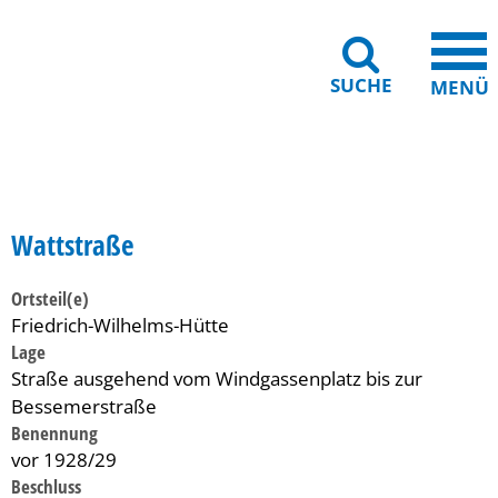
SUCHE
MENÜ
Gebärdensprache
Barrierefreiheit
Leichte Sprache
Wattstraße
Ortsteil(e)
Friedrich-Wilhelms-Hütte
Lage
Straße ausgehend vom Windgassenplatz bis zur
Bessemerstraße
Benennung
vor 1928/29
Beschluss