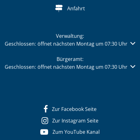
Anfahrt
Verwaltung:
Klicken, um weitere Öffnungs- oder Schließzeiten auszub
Geschlossen:
öffnet nächsten Montag um 07:30 Uhr
Bürgeramt:
Klicken, um weitere Öffnungs- oder Schließzeiten auszub
Geschlossen:
öffnet nächsten Montag um 07:30 Uhr
Zur Facebook Seite
Zur Instagram Seite
Zum YouTube Kanal