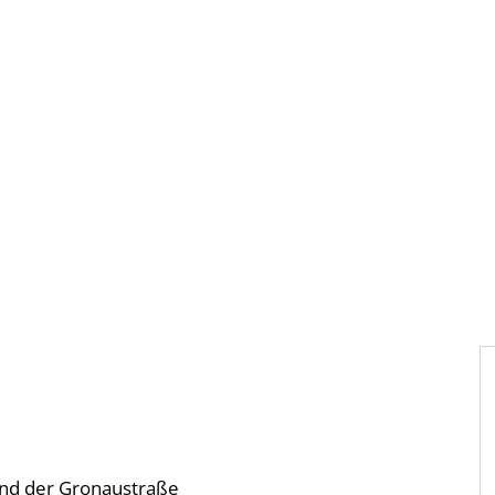
Gebärdensprache
Barrierefre
und der Gronaustraße