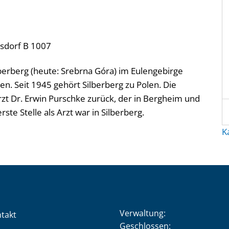
isdorf B 1007
lberberg (heute: Srebrna Góra) im Eulengebirge
en. Seit 1945 gehört Silberberg zu Polen. Die
 Dr. Erwin Purschke zurück, der in Bergheim und
te Stelle als Arzt war in Silberberg.
K
Verwaltung:
takt
Klicken, um weitere Öffnung
Geschlossen: