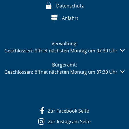
Datenschutz
Anfahrt
Verwaltung:
Klicken, um weitere Öffnungs- oder Schließzeiten auszub
Geschlossen:
öffnet nächsten Montag um 07:30 Uhr
Bürgeramt:
Klicken, um weitere Öffnungs- oder Schließzeiten auszub
Geschlossen:
öffnet nächsten Montag um 07:30 Uhr
Zur Facebook Seite
Zur Instagram Seite