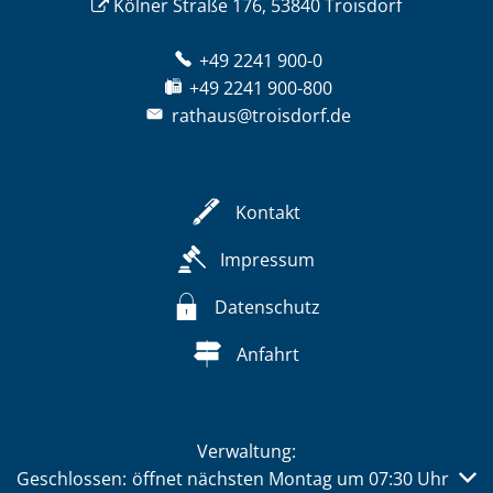
Kölner Straße 176, 53840 Troisdorf
+49 2241 900-0
+49 2241 900-800
rathaus@troisdorf.de
Kontakt
Impressum
Datenschutz
Anfahrt
Verwaltung:
Klicken, um weitere Öffnungs- oder Schließzeiten auszub
Geschlossen:
öffnet nächsten Montag um 07:30 Uhr