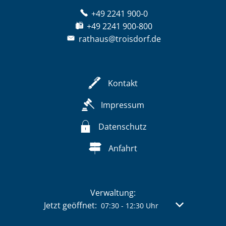
+49 2241 900-0
+49 2241 900-800
rathaus@troisdorf.de
Kontakt
Impressum
Datenschutz
Anfahrt
Verwaltung:
Klicken, um weitere Öffnungs- oder Schließzeit
Jetzt geöffnet:
Von 07:30 bis 
07:30
-
12:30
Uhr