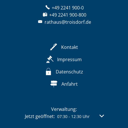
+49 2241 900-0
+49 2241 900-800
rathaus@troisdorf.de
Kontakt
Impressum
Datenschutz
Anfahrt
Verwaltung:
Klicken, um weitere Öffnungs- oder Schließzeit
Jetzt geöffnet:
Von 07:30 bis 
07:30
-
12:30
Uhr