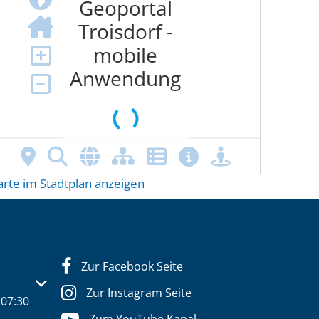
arte im Stadtplan anzeigen
Zur Facebook Seite
s- oder Schließzeiten auszublenden
Zur Instagram Seite
07:30
Zum YouTube Kanal