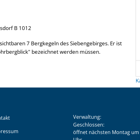
isdorf B 1012
ichtbaren 7 Bergkegeln des Siebengebirges. Er ist
Lohrbergblick" bezeichnet werden müssen.
K
Verwaltung:
takt
Klicken, um weitere Öffnung
Geschlossen:
pressum
öffnet nächsten Montag um 
Uhr