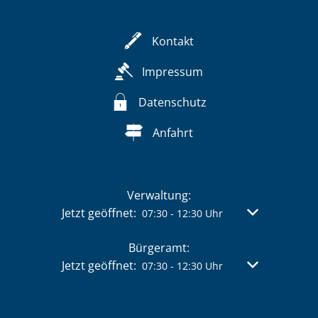
Kontakt
Impressum
Datenschutz
Anfahrt
Verwaltung:
Klicken, um weitere Öffnungs- oder Schließzeit
Jetzt geöffnet:
Von 07:30 bis 
07:30
-
12:30
Uhr
Bürgeramt:
Klicken, um weitere Öffnungs- oder Schließzeit
Jetzt geöffnet:
Von 07:30 bis 
07:30
-
12:30
Uhr