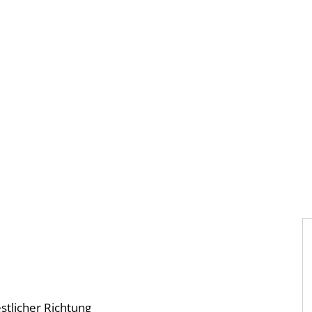
Gebärdensprache
Barrierefre
stlicher Richtung