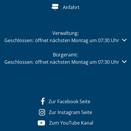
Anfahrt
Verwaltung:
Klicken, um weitere Öffnungs- oder Schließzeiten auszub
Geschlossen:
öffnet nächsten Montag um 07:30 Uhr
Bürgeramt:
Klicken, um weitere Öffnungs- oder Schließzeiten auszub
Geschlossen:
öffnet nächsten Montag um 07:30 Uhr
Zur Facebook Seite
Zur Instagram Seite
Zum YouTube Kanal