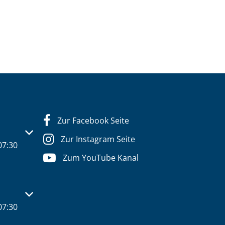
Zur Facebook Seite
s- oder Schließzeiten auszublenden
Zur Instagram Seite
07:30
Zum YouTube Kanal
s- oder Schließzeiten auszublenden
07:30