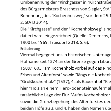
Umbenennung der "Kirchgasse" in "Kirchstraß
des Bürgermeisters Braschoss von Sieglar, StA T
Benennung des "Kochenholzweg" vor dem 25.10
2, StA B 3014).
Die "Kirchgasse" und der "Kochenholzweg" sind 
datiert wird, eingezeichnet (Quelle: Dederichs
1900 bis 1969, Troisdorf 2018, S. 6).
Erläuterung
Viermal begegnet uns in historischen Unterlage
Hofname seit 1374 an der Grenze gegen Libur;
1589/1603 "am Kochenholz vorbei auf das Rindt
Erben und Altenforst" sowie "längs die Kochenh
"Großkochenholz" (1537); 4. als Bauernhof "K
hier "Holz an einem Herd- oder Steinhaufen" al
tatsächliche Lage der Flur "Aufm Kochenholze
sowie die Grenzbegehung des Altenforstes deu
beiden Höfe zu 3. und 4. haben den Namen 