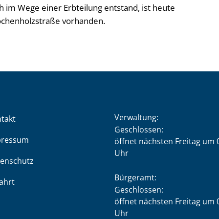
h im Wege einer Erbteilung entstand, ist heute
ochenholzstraße vorhanden.
Verwaltung:
takt
Klicken, um weitere Öffnung
Geschlossen:
pressum
öffnet nächsten Freitag um 
Uhr
enschutz
Bürgeramt:
ahrt
Klicken, um weitere Öffnung
Geschlossen:
öffnet nächsten Freitag um 
Uhr