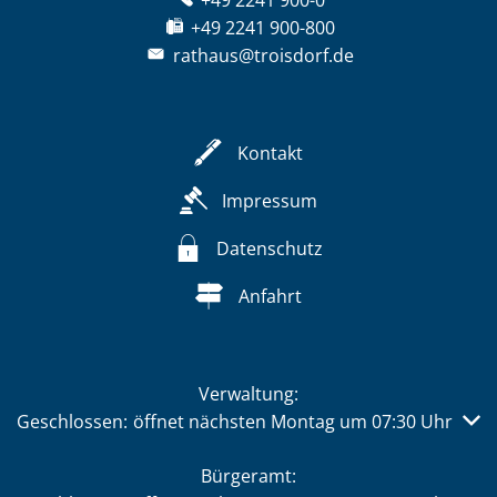
+49 2241 900-0
+49 2241 900-800
rathaus@troisdorf.de
Kontakt
Impressum
Datenschutz
Anfahrt
Verwaltung:
Klicken, um weitere Öffnungs- oder Schließzeiten auszub
Geschlossen:
öffnet nächsten Montag um 07:30 Uhr
Bürgeramt: