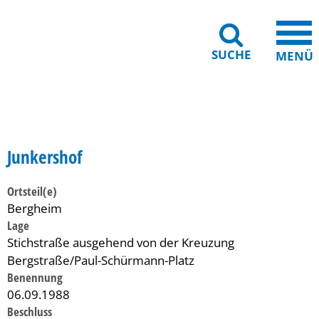
SUCHE
MENÜ
Gebärdensprache
Barrierefreiheit
Leichte Sprache
Junkershof
Ortsteil(e)
Bergheim
Lage
Stichstraße ausgehend von der Kreuzung
Bergstraße/Paul-Schürmann-Platz
Benennung
06.09.1988
Beschluss