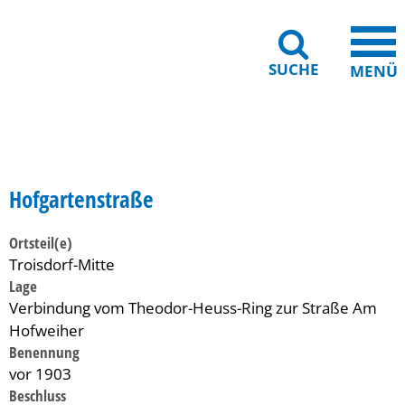
SUCHE
MENÜ
Gebärdensprache
Barrierefreiheit
Leichte Sprache
Hofgartenstraße
Ortsteil(e)
Troisdorf-Mitte
Lage
Verbindung vom Theodor-Heuss-Ring zur Straße Am
Hofweiher
Benennung
vor 1903
Beschluss