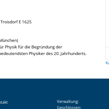
 Troisdorf E 1625
 (München)
ür Physik für die Begründung der
 bedeutendsten Physiker des 20. Jahrhunderts.
K
Verwaltung:
takt
Klicken, um weitere Öffnung
Geschlossen: