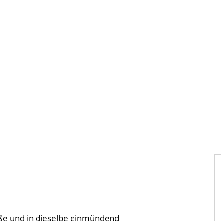
Gebärdensprache
Barrierefre
aße und in dieselbe einmündend