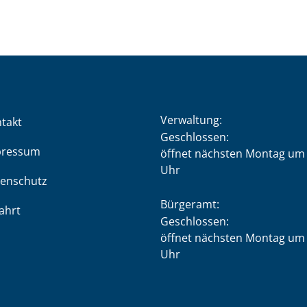
Verwaltung:
takt
Klicken, um weitere Öffnung
Geschlossen:
pressum
öffnet nächsten Montag um 
Uhr
enschutz
Bürgeramt:
ahrt
Klicken, um weitere Öffnung
Geschlossen:
öffnet nächsten Montag um 
Uhr