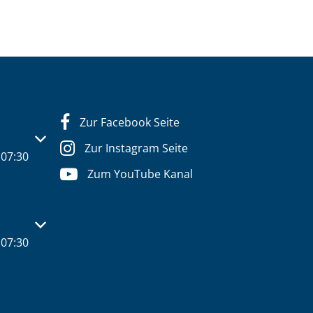
Zur Facebook Seite
s- oder Schließzeiten auszublenden
Zur Instagram Seite
07:30
Zum YouTube Kanal
s- oder Schließzeiten auszublenden
07:30