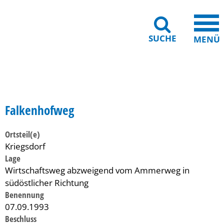
SUCHE
MENÜ
Gebärdensprache
Barrierefreiheit
Leichte Sprache
Falkenhofweg
Ortsteil(e)
Kriegsdorf
Lage
Wirtschaftsweg abzweigend vom Ammerweg in
südöstlicher Richtung
Benennung
07.09.1993
Beschluss