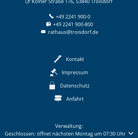
Kölner Straße 176, 53840 Troisdorf
+49 2241 900-0
+49 2241 900-800
rathaus@troisdorf.de
Kontakt
Impressum
Datenschutz
Anfahrt
Verwaltung:
Klicken, um weitere Öffnungs- oder Schließzeiten auszub
Geschlossen:
öffnet nächsten Montag um 07:30 Uhr