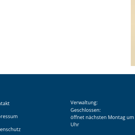
Verwaltung:
takt
Klicken, um weitere Öffnung
Geschlossen:
pressum
öffnet nächsten Montag um 
Uhr
enschutz