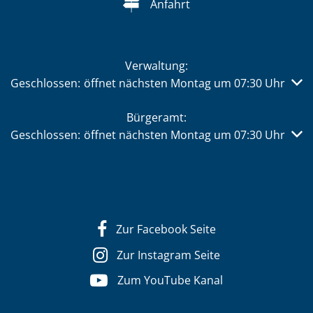
Anfahrt
Verwaltung:
Klicken, um weitere Öffnungs- oder Schließzeiten auszub
Geschlossen:
öffnet nächsten Montag um 07:30 Uhr
Bürgeramt:
Klicken, um weitere Öffnungs- oder Schließzeiten auszub
Geschlossen:
öffnet nächsten Montag um 07:30 Uhr
Zur Facebook Seite
Zur Instagram Seite
Zum YouTube Kanal